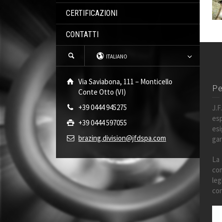
CERTIFICAZIONI
CONTATTI
ITALIANO
Via Saviabona, 111 – Monticello
Pe
Conte Otto (VI)
+39 0444 945275
J.
esp
+39 0444 597055
es
brazing.division@jfdspa.com
gar
La
co
leg
con