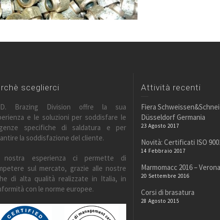
rchè sceglierci
Attività recenti
F.D. Brazing Division offre la sua
Fiera Schweissen&Schnei
erienza e le soluzioni per soddisfare le
Düsseldorf Germania
23 Agosto 2017
igenze specifiche di saldatura e per
antire la soddisfazione del cliente.
Novità: Certificati ISO 900
14 Febbraio 2017
 nostra esperienza ci permette di
Marmomacc 2016 – Verona 
mpetere sul mercato, grazie alle nostre
20 Settembre 2016
he di alta qualità realizzate in Italia, in
formità con le norme europee.
Corsi di brasatura
28 Agosto 2015