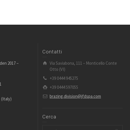
Contatti
den 2017 –
Via Saviabona, 111 – Monticello Conte
Otto (VI)
+39 0444 945275
1
+39 0444 597055
brazing.division@jfdspa.com
(Italy)
Cerca