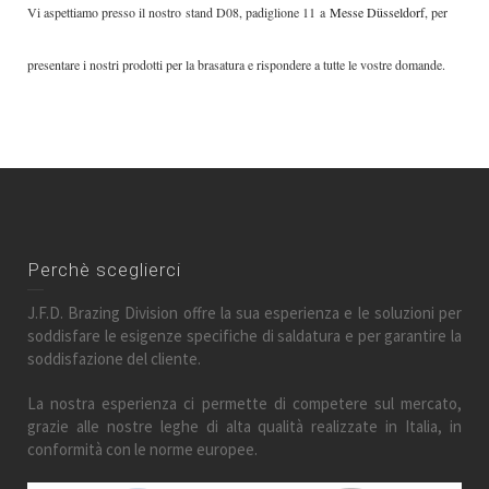
Vi aspettiamo presso il nostro
stand D08, padiglione 11
a
Messe Düsseldorf
, per
presentare i nostri prodotti per la brasatura e rispondere a tutte le vostre domande.
Perchè sceglierci
J.F.D. Brazing Division offre la sua esperienza e le soluzioni per
soddisfare le esigenze specifiche di saldatura e per garantire la
soddisfazione del cliente.
La nostra esperienza ci permette di competere sul mercato,
grazie alle nostre leghe di alta qualità realizzate in Italia, in
conformità con le norme europee.