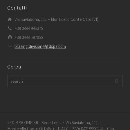
Contatti
Via Saviabona, 111 – Monticello Conte Otto (VI)
+39 0444 945275
+39 0444 597055
brazing.division@jfdspa.com
Cerca
JFD BRAZING SRL Sede Legale: Via Saviabona, 111 –
Monticello Conte Otto(VI) – ITALY – P.IVA 04219990241 – Cap.