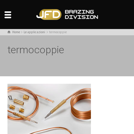
Home
Le applicazioni
termocoppie
termocoppie