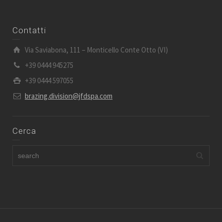
Contatti
Via Saviabona, 111 – Monticello Conte Otto (VI)
+39 0444 945275
+39 0444 597055
brazing.division@jfdspa.com
Cerca